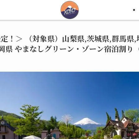
決定！＞ （対象県）山梨県,茨城県,群馬県,
岡県 やまなしグリーン・ゾーン宿泊割り（2